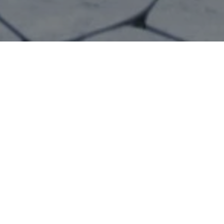
{#} Bedrooms
{#} Bathrooms
{#} Sq Ft
{#} Year Built